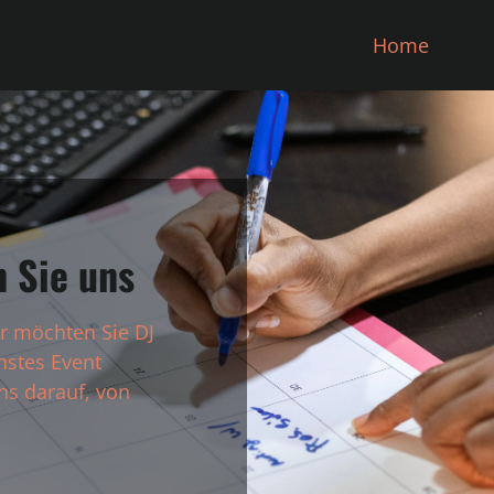
Home
 Sie uns
r möchten Sie DJ
hstes Event
ns darauf, von