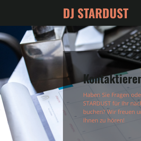
DJ STARDUST
Kontaktieren
Haben Sie Fragen ode
STARDUST für Ihr näc
buchen? Wir freuen u
Ihnen zu hören!